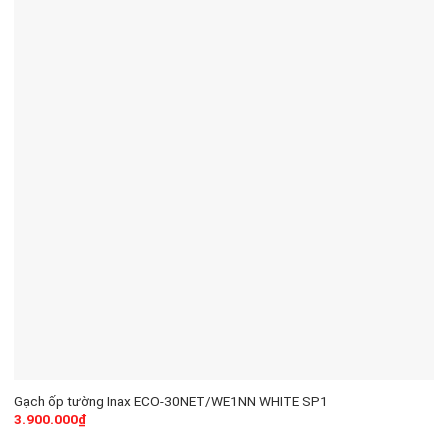
Gạch ốp tường Inax ECO-30NET/WE1NN WHITE SP1
3.900.000
₫