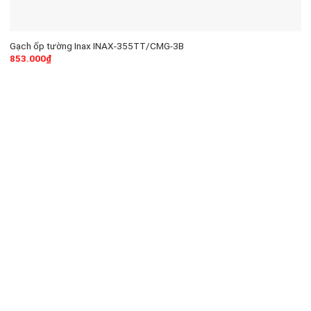
Gạch ốp tường Inax INAX-355TT/CMG-3B
853.000
₫