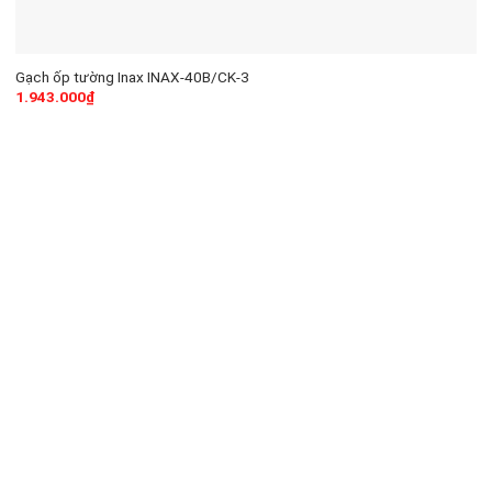
Gạch ốp tường Inax INAX-40B/CK-3
1.943.000
₫