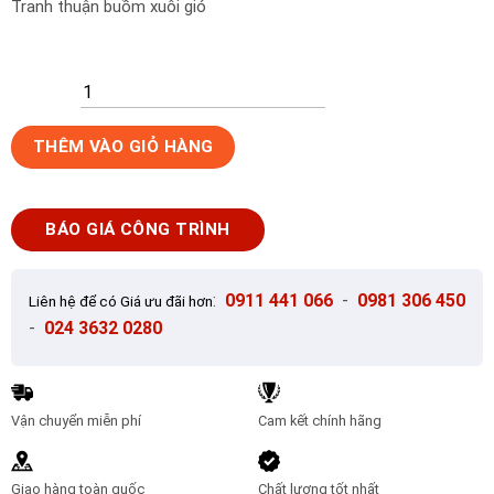
Tranh thuận buồm xuôi gió
Gạch
THÊM VÀO GIỎ HÀNG
tranh
kính
trang
BÁO GIÁ CÔNG TRÌNH
trí
3D
ANK-
:
0911 441 066
-
0981 306 450
Liên hệ để có Giá ưu đãi hơn
T50
-
024 3632 0280
số
lượng
Vận chuyển miễn phí
Cam kết chính hãng
Giao hàng toàn quốc
Chất lượng tốt nhất