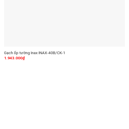
Gạch ốp tường Inax INAX-40B/CK-1
1.943.000
₫