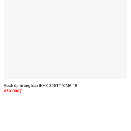
Gạch ốp tường Inax INAX-355TT/CMG-1B
853.000
₫