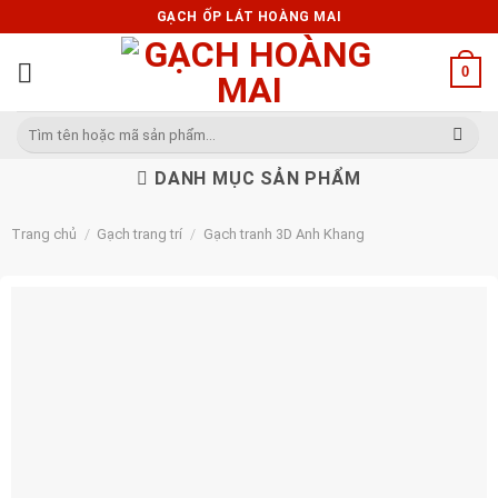
Skip
GẠCH ỐP LÁT HOÀNG MAI
to
content
0
Tìm
kiếm:
DANH MỤC SẢN PHẨM
Trang chủ
/
Gạch trang trí
/
Gạch tranh 3D Anh Khang