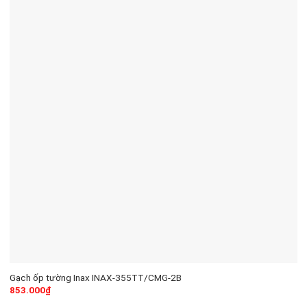
Gạch ốp tường Inax INAX-355TT/CMG-2B
853.000
₫