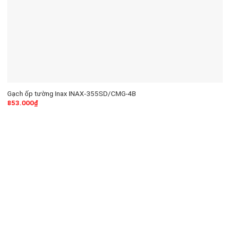
Gạch ốp tường Inax INAX-355SD/CMG-4B
853.000
₫