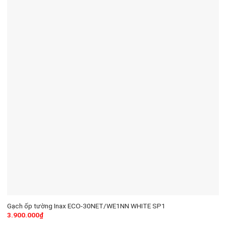
Gạch ốp tường Inax ECO-30NET/WE1NN WHITE SP1
3.900.000
₫