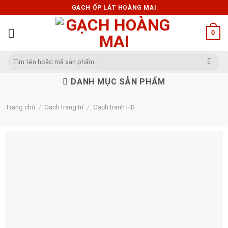
Skip
GẠCH ỐP LÁT HOÀNG MAI
to
content
0
Tìm
kiếm:
DANH MỤC SẢN PHẨM
Trang chủ
/
Gạch trang trí
/
Gạch tranh HD