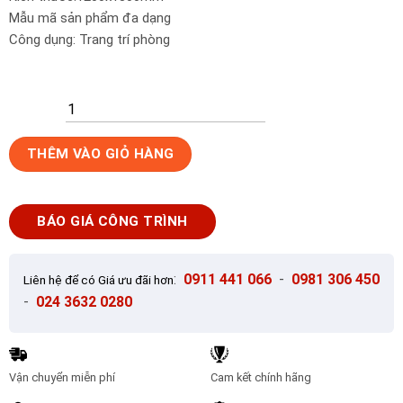
Mẫu mã sản phẩm đa dạng
Công dụng: Trang trí phòng
Gạch
THÊM VÀO GIỎ HÀNG
tranh
trang
trí
BÁO GIÁ CÔNG TRÌNH
HD
040
(1200x1800mm)
:
0911 441 066
-
0981 306 450
Liên hệ để có Giá ưu đãi hơn
số
-
024 3632 0280
lượng
Vận chuyển miễn phí
Cam kết chính hãng