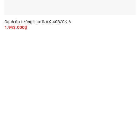
Gạch ốp tường Inax INAX-40B/CK-6
1.943.000
₫