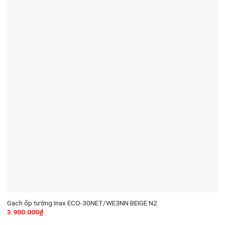
Gạch ốp tường Inax ECO-30NET/WE3NN BEIGE N2
3.900.000
₫