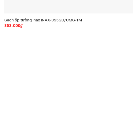
Gạch ốp tường Inax INAX-355SD/CMG-1M
853.000
₫