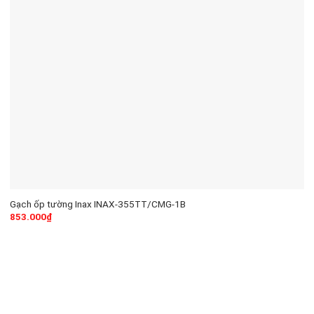
Gạch ốp tường Inax INAX-355TT/CMG-1B
853.000
₫