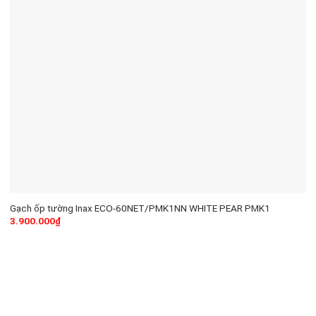
Gạch ốp tường Inax ECO-60NET/PMK1NN WHITE PEAR PMK1
3.900.000
₫