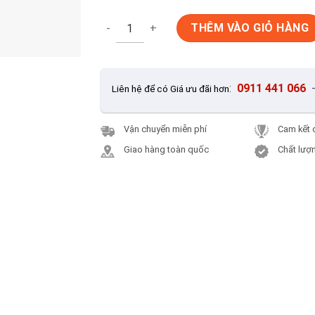
Sàn gỗ RainForest Malaysia IF-80 số lượng
THÊM VÀO GIỎ HÀNG
:
0911 441 066
Liên hệ để có Giá ưu đãi hơn
Vận chuyển miễn phí
Cam kết 
Giao hàng toàn quốc
Chất lượn