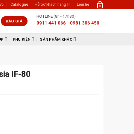
tức
Catalogue
Hỗ trợ khách hàng
Liên hệ
0
HOTLINE (8h - 17h30)
BÁO GIÁ
0911 441 066 - 0981 306 450
ỢP
PHỤ KIỆN
SẢN PHẨM KHÁC
sia IF-80