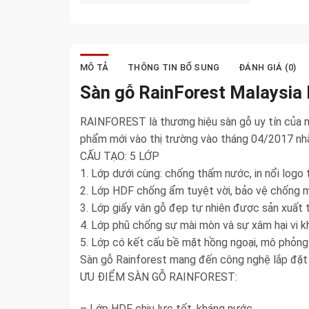
MÔ TẢ
THÔNG TIN BỔ SUNG
ĐÁNH GIÁ (0)
Sàn gỗ RainForest Malaysia 
RAINFOREST là thương hiệu sàn gỗ uy tín của nh
phẩm mới vào thị trường vào tháng 04/2017 nh
CẤU TẠO: 5 LỚP
1. Lớp dưới cùng: chống thấm nước, in nổi logo
2. Lớp HDF chống ẩm tuyệt vời, bảo vệ chống m
3. Lớp giấy vân gỗ đẹp tự nhiên được sản xuất t
4. Lớp phũ chống sự mài mòn và sự xâm hại vi 
5. Lớp có kết cấu bề mặt hồng ngoại, mô phỏng
Sàn gỗ Rainforest mang đến công nghệ lắp đặt
ƯU ĐIỂM SÀN GỖ RAINFOREST:
– Lớp HDF chịu lực tốt, kháng nước.