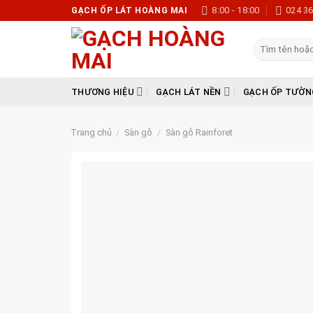
Skip
8:00 - 18:00
024 3
GẠCH ỐP LÁT HOÀNG MAI
to
content
Tìm
kiếm:
THƯƠNG HIỆU
GẠCH LÁT NỀN
GẠCH ỐP TƯỜN
Trang chủ
/
Sàn gỗ
/
Sàn gỗ Rainforet