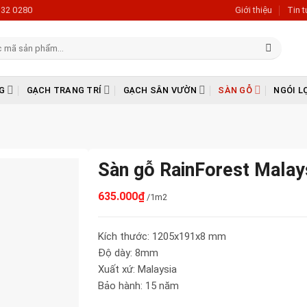
632 0280
Giới thiệu
Tin 
G
GẠCH TRANG TRÍ
GẠCH SÂN VƯỜN
SÀN GỖ
NGÓI L
Sàn gỗ RainForest Malay
635.000
₫
/1m2
Kích thước: 1205x191x8 mm
Độ dày: 8mm
Xuất xứ: Malaysia
Bảo hành: 15 năm