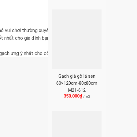
ỏ vui chơi thường xuyên trên sàn nhà.
t nhất cho gia đình bạn. Rainforest tin rằng mang
gạch ưng ý nhất cho công trình của
Gạch giả gỗ lá sen
60×120cm-80x80cm
M21-612
350.000
₫
/m2