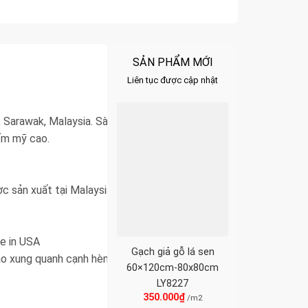
SẢN PHẨM MỚI
Liên tục được cập nhật
, Sarawak, Malaysia. Sàn gỗ Rainforest là một sản
ẩm mỹ cao.
c sản xuất tại Malaysia
e in USA
Gạch giả gỗ lá sen
o xung quanh cạnh hèm kết nối.
60×120cm-80x80cm
LY8227
350.000
₫
/m2