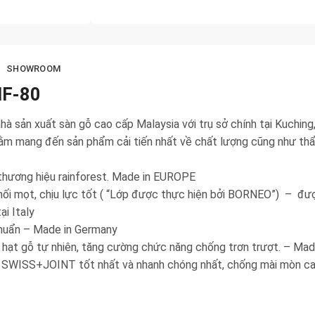
SHOWROOM
IF-80
à sản xuất sàn gỗ cao cấp Malaysia với trụ sở chính tại Kuching
ằm mang đến sản phẩm cải tiến nhất về chất lượng cũng như th
 thương hiệu rainforest. Made in EUROPE
ối mọt, chịu lực tốt ( “Lớp được thực hiện bởi BORNEO”) – đượ
ại Italy
khuẩn – Made in Germany
 hạt gỗ tự nhiên, tăng cường chức năng chống trơn trượt. – Mad
 SWISS+JOINT tốt nhất và nhanh chóng nhất, chống mài mòn ca