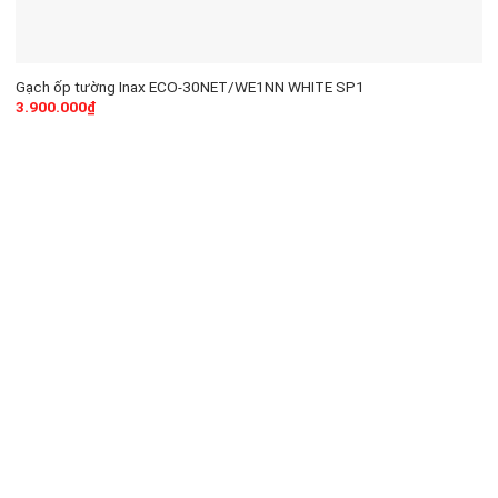
Gạch ốp tường Inax ECO-30NET/WE1NN WHITE SP1
3.900.000
₫