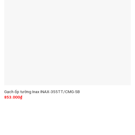
Gạch ốp tường Inax INAX-355TT/CMG-5B
853.000
₫