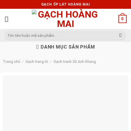
Skip
GẠCH ỐP LÁT HOÀNG MAI
to
content
0
Tìm
kiếm:
DANH MỤC SẢN PHẨM
Trang chủ
/
Gạch trang trí
/
Gạch tranh 3D Anh Khang