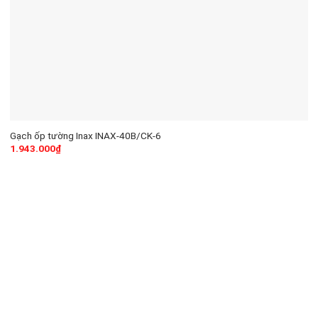
Gạch ốp tường Inax INAX-40B/CK-6
1.943.000
₫