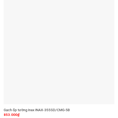
Gạch ốp tường Inax INAX-355SD/CMG-5B
853.000
₫