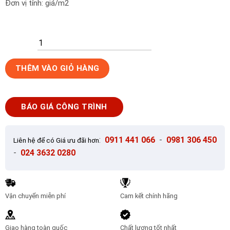
Đơn vị tính: giá/m2
Gạch
THÊM VÀO GIỎ HÀNG
tranh
kính
trang
BÁO GIÁ CÔNG TRÌNH
trí
3D
PLT10
:
0911 441 066
-
0981 306 450
Liên hệ để có Giá ưu đãi hơn
số
-
024 3632 0280
lượng
Vận chuyển miễn phí
Cam kết chính hãng
Giao hàng toàn quốc
Chất lượng tốt nhất