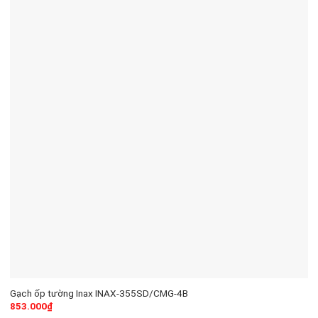
Gạch ốp tường Inax INAX-355SD/CMG-4B
853.000
₫